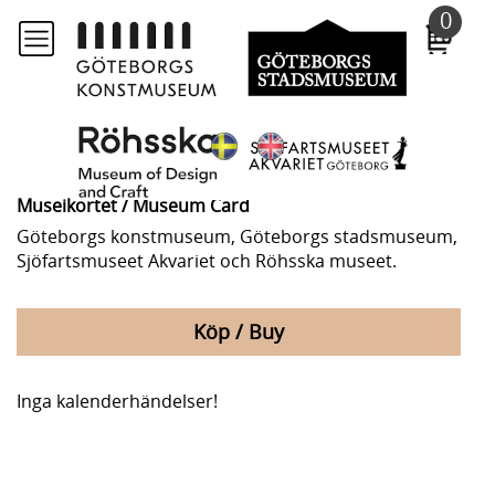
Till
0
huvudinnehållet
Museikortet / Museum Card
Göteborgs konstmuseum, Göteborgs stadsmuseum,
Sjöfartsmuseet Akvariet och Röhsska museet.
Köp / Buy
Inga kalenderhändelser!